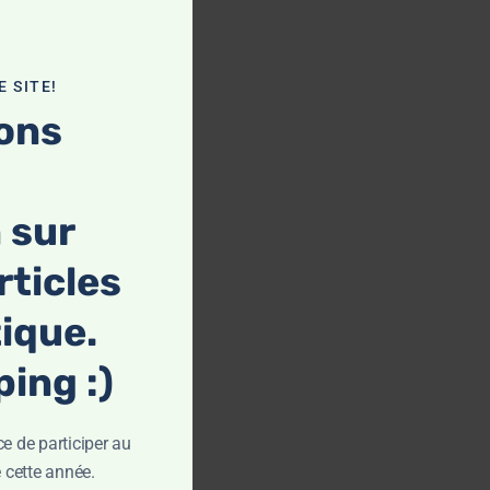
module
 SITE!
ons
 sur
rticles
tique.
ing :)
 de participer au
 cette année.