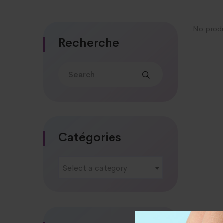
No produ
Recherche
Catégories
Select a category