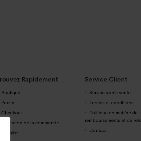
rouvez Rapidement
Service Client
Boutique
Service après vente
Panier
Termes et conditions
Checkout
Politique en matière de
remboursements et de ret
Validation de la commande
Contact
Wishlist